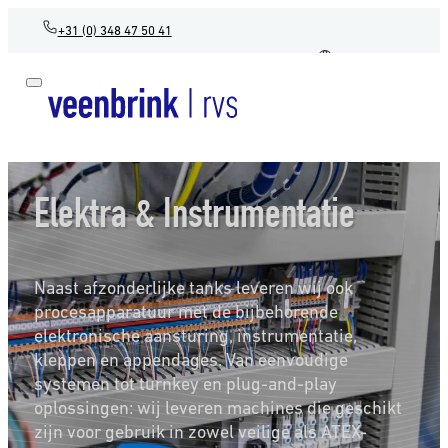
+31 (0) 348 47 50 41
NL
Elektra & Instrumentatie
Naast afzonderlijke tanks leveren wij ook
procesapparatuur met de bijbehorende
elektronische aansturing, instrumentatie,
kleppen en appendages. Van eenvoudige
systemen tot turnkey en plug-and-play
oplossingen: wij leveren machines die geschikt
zijn voor gebruik in zowel veilige als ATEX-