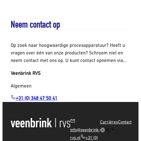
Neem contact op
Op zoek naar hoogwaardige procesapparatuur? Heeft u
vragen over één van onze producten? Schroom niet en
neem contact met ons op. U kunt contact opnemen via
het contactformulier en we zijn telefonisch bereikbaar via
Veenbrink RVS
onderstaand telefoonnummer.
Algemeen
+31 (0) 348 47 50 41
Carrières
Contact
info@veenbrink-
NL
rvs.nl
+31 (0)