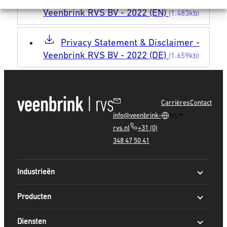
Veenbrink RVS BV - 2022 (EN)
(1.483kb)
Privacy Statement & Disclaimer -
Veenbrink RVS BV - 2022 (DE)
(1.659kb)
Carrières
Contact
info@veenbrink-
NL
rvs.nl
+31 (0)
348 47 50 41
Industrieën
Producten
Diensten