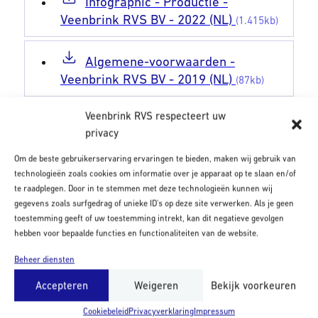
Infographic - Productie -
Veenbrink RVS BV - 2022 (NL)
(1.415kb)
Algemene-voorwaarden -
Veenbrink RVS BV - 2019 (NL)
(87kb)
Veenbrink RVS respecteert uw
Terms-and-conditions - Veenbrink
privacy
RVS BV - 2019 (EN)
(105kb)
Om de beste gebruikerservaring ervaringen te bieden, maken wij gebruik van
technologieën zoals cookies om informatie over je apparaat op te slaan en/of
Allgemeine-
te raadplegen. Door in te stemmen met deze technologieën kunnen wij
geschaftsbedingungen - Veenbrink
gegevens zoals surfgedrag of unieke ID's op deze site verwerken. Als je geen
RVS BV - 2019 (DE)
(109kb)
toestemming geeft of uw toestemming intrekt, kan dit negatieve gevolgen
hebben voor bepaalde functies en functionaliteiten van de website.
Privacy Statement & Disclaimer -
Beheer diensten
Veenbrink RVS BV - 2022 (NL)
(704kb)
Accepteren
Weigeren
Bekijk voorkeuren
Cookiebeleid
Privacyverklaring
Impressum
Privacy Statement & Disclaimer -