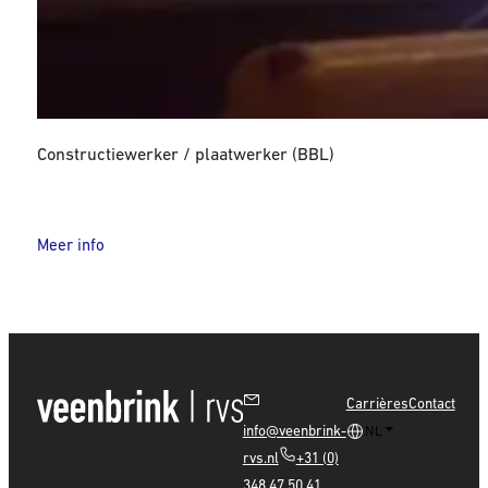
Constructiewerker / plaatwerker (BBL)
Meer info
Carrières
Contact
info@veenbrink-
NL
rvs.nl
+31 (0)
348 47 50 41